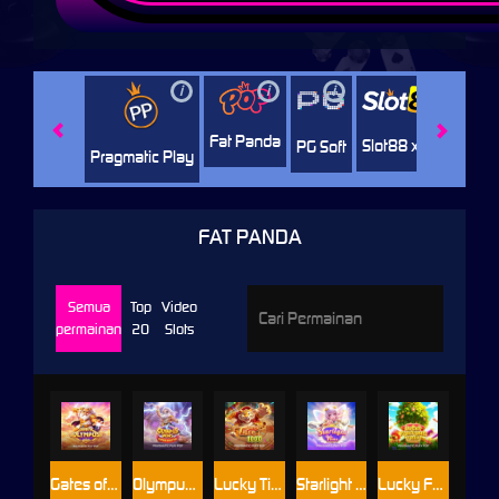
i
i
i
i
i
Facha
Fat Panda
Slot88 x PP
PG Soft
Pragmatic Play
FAT PANDA
Semua
Top
Video
permainan
20
Slots
Gates of Olympus POP
Olympus Wins
Lucky Tiger 1000
Starlight Wins
Lucky Fortune Tree