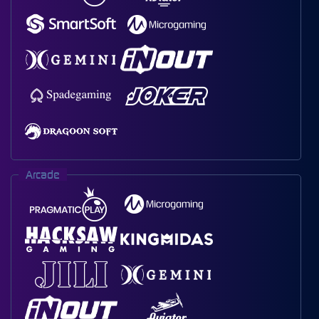
Arcade