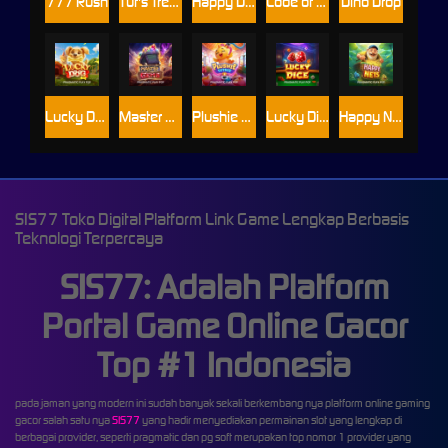
777 Rush
Tut's Treasure Tower
Happy Dragon
Code of Cairo
Dino Drop
Lucky Dog
Master Gems
Plushie Wins
Lucky Dice
Happy Nets
SIS77 Toko Digital Platform Link Game Lengkap Berbasis
Teknologi Terpercaya
SIS77: Adalah Platform
Portal Game Online Gacor
Top #1 Indonesia
pada jaman yang modern ini sudah banyak sekali berkembang nya platform online gaming
gacor salah satu nya
SIS77
yang hadir menyediakan permainan slot yang lengkap di
berbagai provider, seperti pragmatic dan pg soft merupakan top nomor 1 provider yang