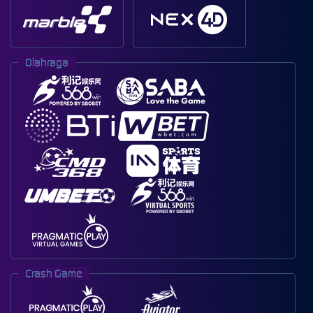
Olahraga
Crash Game