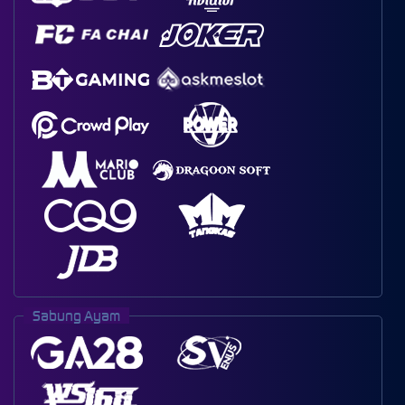
Sabung Ayam