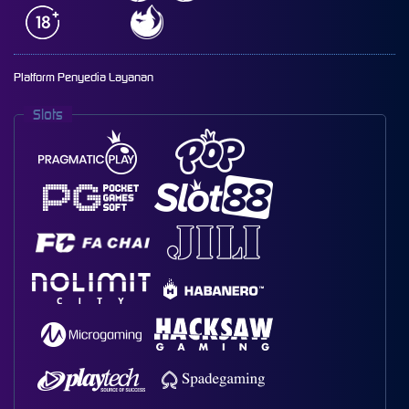
Platform Penyedia Layanan
Slots