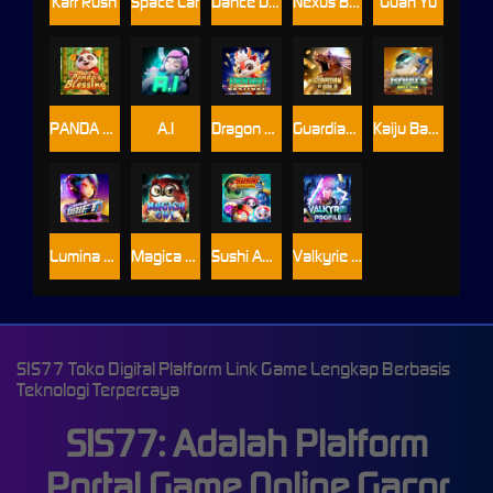
Kart Rush
Space Cat
Dance Dance Dance
Nexus Blade
Guan Yu
PANDA BLESSING
A.I
Dragon Festive
Guardian of Gold
Kaiju Battle
Lumina Drift
Magica Owl
Sushi Avenger
Valkyrie Profile
SIS77 Toko Digital Platform Link Game Lengkap Berbasis
Teknologi Terpercaya
SIS77: Adalah Platform
Portal Game Online Gacor