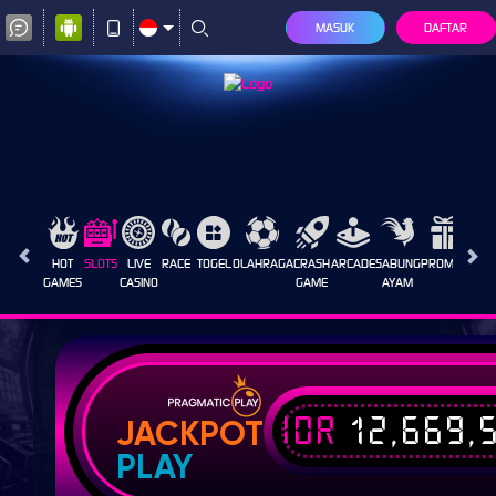
MASUK
DAFTAR
HOT
SLOTS
LIVE
RACE
TOGEL
OLAHRAGA
CRASH
ARCADE
SABUNG
PROMOSI
GAMES
CASINO
GAME
AYAM
IDR
12,669,
JACKPOT
PLAY