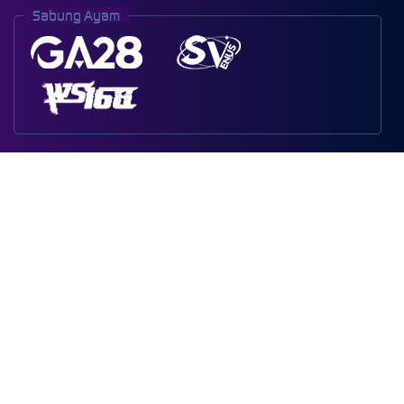
Sabung Ayam