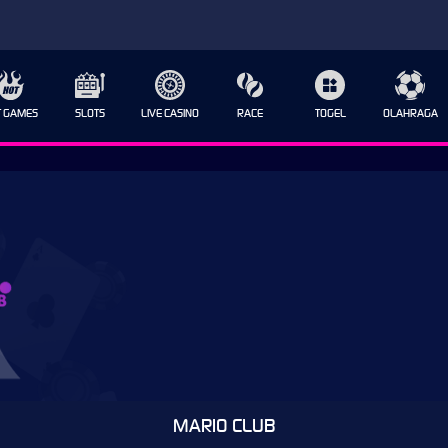
T GAMES
SLOTS
LIVE CASINO
RACE
TOGEL
OLAHRAGA
MARIO CLUB