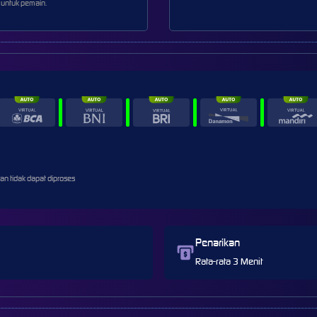
untuk pemain.
an tidak dapat diproses
Penarikan
Rata-rata 3 Menit