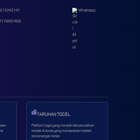
211042141
Whatsapp
717895468
TARUHAN TOGEL
haan
Platform togel yang menarik dari perusahan
ame
terbaik di dunia yang menawarkan hadiah
kemenangan besar