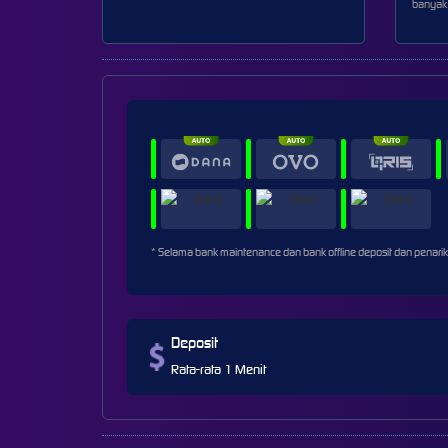
banyak 
* Selama bank maintenance dan bank offline deposit dan penarik
Deposit
Rata-rata 1 Menit