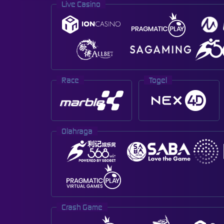
Live Casino
Race
Togel
Olahraga
Crash Game