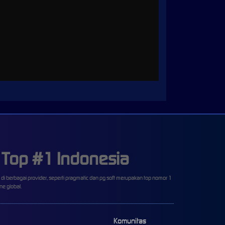
r Top #1 Indonesia
i berbagai provider, seperti pragmatic dan pg soft merupakan top nomor 1
ne global.
Komunitas