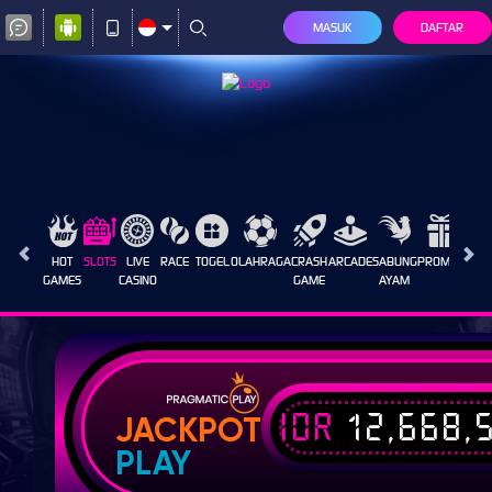
MASUK
DAFTAR
HOT
SLOTS
LIVE
RACE
TOGEL
OLAHRAGA
CRASH
ARCADE
SABUNG
PROMOSI
GAMES
CASINO
GAME
AYAM
IDR
12,668,
JACKPOT
PLAY