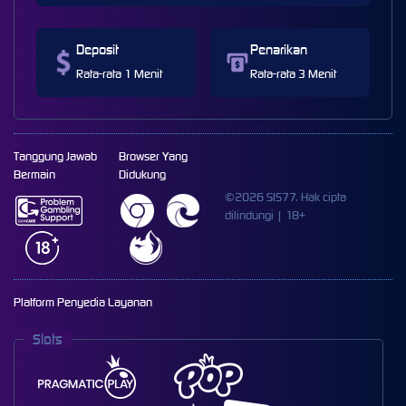
Deposit
Penarikan
Rata-rata 1 Menit
Rata-rata 3 Menit
Tanggung Jawab
Browser Yang
Bermain
Didukung
©2026 SIS77. Hak cipta
dilindungi | 18+
Platform Penyedia Layanan
Slots