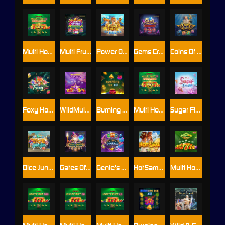
Multi Hot 5 Super Wilds
Multi Fruits Charging Wilds
Power Of Tiger
Gems Crown Charging Wilds
Coins Of Atlantis
Foxy Hot 20
WildMultiStar
Burning Ice 10
Multi Hot 5 Burn Wilds
Sugar Fiesta
Dice Jungle
Gates Of Merlyn
Genie's Bonanza
HotSamba
Multi Hot Ways