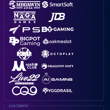
Live Casino