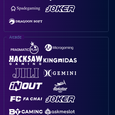
Arcade