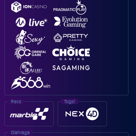
Race
Togel
Olahraga