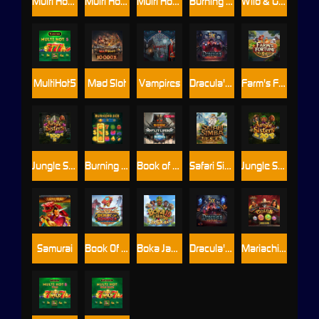
Multi Hot 10
Multi Hot 20
Multi Hot 40
Burning Ice 40
Wild & Gods
MultiHot5
Mad Slot
Vampires
Dracula's Fortune
Farm's Fortune
Jungle Sisters Deluxe
Burning Ice
Book of Futuria
Safari Simba
Jungle Sisters
Samurai
Book Of Bonanza
Boka Jamba 10
Dracula's Fortune Halloween Edition
Mariachi Coins