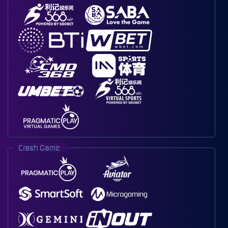
Crash Game