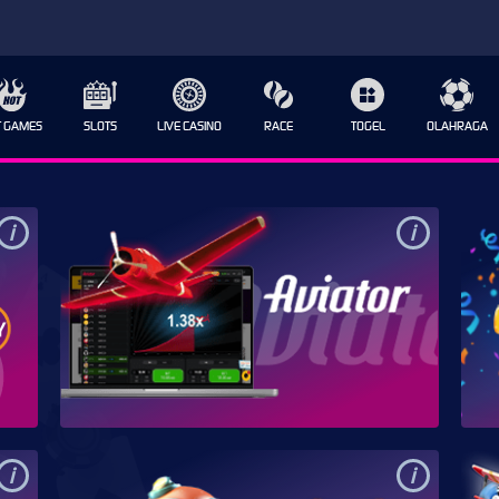
T GAMES
SLOTS
LIVE CASINO
RACE
TOGEL
OLAHRAGA
i
i
i
i