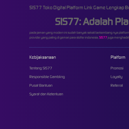
SIS77 Toko Digital Platform Link Game Lengkap B
SIS77: Adalah Pla
pada jaman yang modern ini sudah banyak sekali berkembang nya platform
provider yang paling di gemari para slotter indonesia,
SIS77
juga menghadirka
Kebijaksanaan
Platform
Tentang SIS77
Promosi
Responsible Gambling
Loyalty
Pusat Bantuan
Referral
Syarat dan Ketentuan