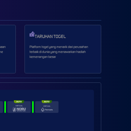
TARUHAN TOGEL
haan
Platform togel yang menarik dari perusahan
ame
terbaik di dunia yang menawarkan hadiah
kemenangan besar