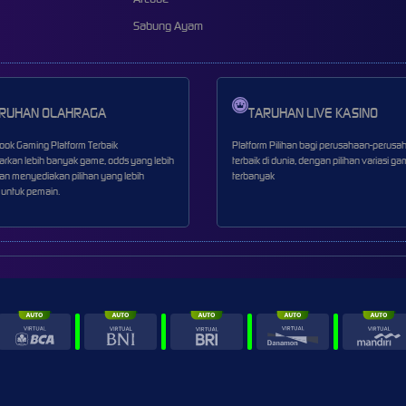
Sabung Ayam
RUHAN OLAHRAGA
TARUHAN LIVE KASINO
ook Gaming Platform Terbaik
Platform Pilihan bagi perusahaan-perusa
kan lebih banyak game, odds yang lebih
terbaik di dunia, dengan pilihan variasi g
 dan menyediakan pilihan yang lebih
terbanyak
untuk pemain.