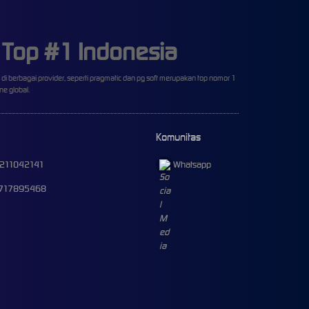
r Top #1 Indonesia
i berbagai provider, seperti pragmatic dan pg soft merupakan top nomor 1
ne global.
Komunitas
211042141
Whatsapp
717895468