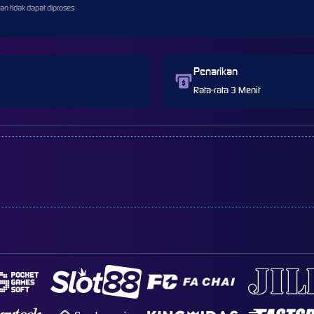
an tidak dapat diproses
Penarikan
Rata-rata 3 Menit