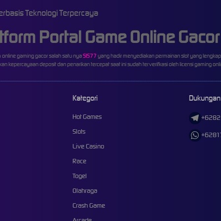
erbasis Teknologi Terpercaya
tform Portal Game Online Gaco
 online gaming gacor salah satu nya
SIS77
yang hadir menyediakan permainan slot yang lengkap d
n kepercayaan deposit dan penarikan tercepat saat ini sudah terverifkasi oleh licensi gaming onli
Kategori
Dukungan
Hot Games
+6282
Slots
+6281
Live Casino
Race
Togel
Olahraga
Crash Game
Arcade