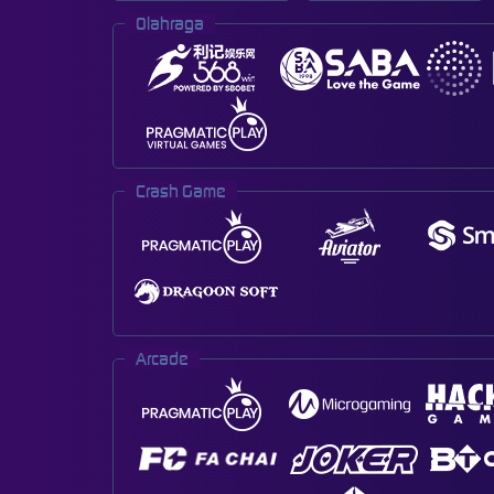
Olahraga
Crash Game
Arcade