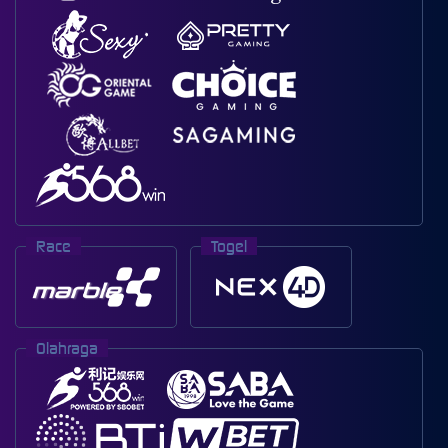
Race
Togel
Olahraga