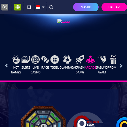
MASUK
DAFTAR
HOT
SLOTS
LIVE
RACE
TOGEL
OLAHRAGA
CRASH
ARCADE
SABUNG
PROMOSI
GAMES
CASINO
GAME
AYAM