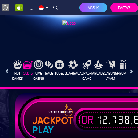
MASUK
DAFTAR
HOT
SLOTS
LIVE
RACE
TOGEL
OLAHRAGA
CRASH
ARCADE
SABUNG
PROMOSI
GAMES
CASINO
GAME
AYAM
IDR
12,738,
JACKPOT
PLAY