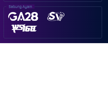
Sabung Ayam