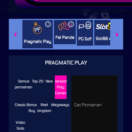
i
i
i
i
i
Facha
Fat Panda
Slot88 x PP
PG Soft
Pragmatic Play
PRAGMATIC PLAY
Semua
Top 20
New
Jackpot
permainan
Play
Games
Classic
Bonus
Reel
Megaways
Buy
kingdom
Video
Slots