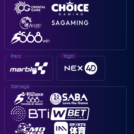
Race
Togel
Olahraga