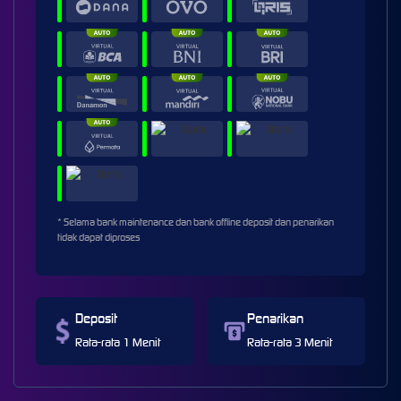
* Selama bank maintenance dan bank offline deposit dan penarikan
tidak dapat diproses
Deposit
Penarikan
Rata-rata 1 Menit
Rata-rata 3 Menit