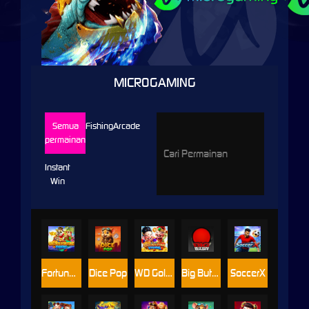
MICROGAMING
Semua
Fishing
Arcade
permainan
Instant
Win
Fortune Fishing
Dice Pop
WD Golden Fuwa Fishing
Big Button Bash
SoccerX