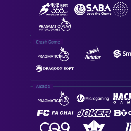
Crash Game
Arcade