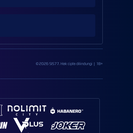
©2026 SIS77. Hak cipta dilindungi | 18+