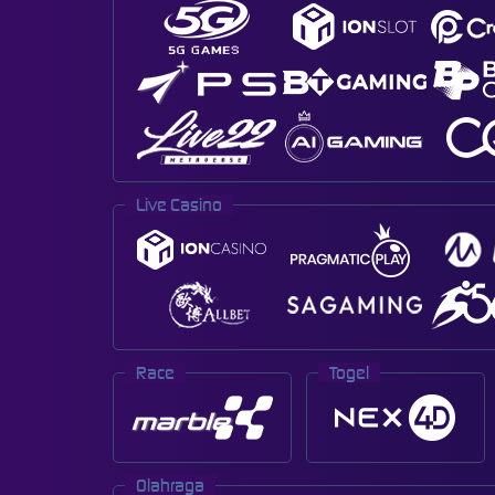
Live Casino
Race
Togel
Olahraga