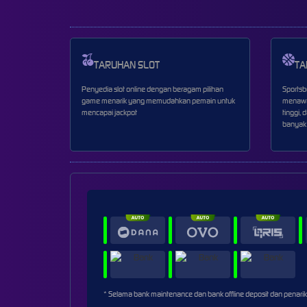
TARUHAN SLOT
TA
Penyedia slot online dengan beragam pilihan
Sportsb
game menarik yang memudahkan pemain untuk
menawar
mencapai jackpot
tinggi,
banyak 
* Selama bank maintenance dan bank offline deposit dan penarik