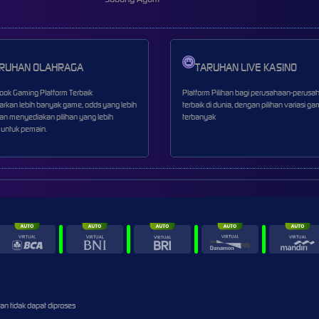
RUHAN OLAHRAGA
TARUHAN LIVE KASINO
ook Gaming Platform Terbaik
Platform Pilihan bagi perusahaan-perusa
kan lebih banyak game, odds yang lebih
terbaik di dunia, dengan pilihan variasi g
 dan menyediakan pilihan yang lebih
terbanyak
untuk pemain.
an tidak dapat diproses