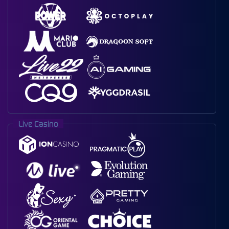
Live Casino