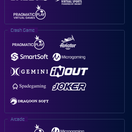
Crash Game
Arcade