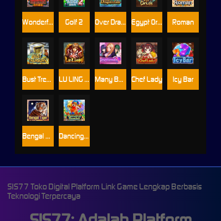
Wonderful Christmas
Golf 2
Over Dragon's Gate
Egypt Oracle
Roman
Bust Treasury
LU LING QI
Many Beauties
Chef Lady
Icy Bar
Bengal Tiger
Dancing Samba
SIS77 Toko Digital Platform Link Game Lengkap Berbasis
Teknologi Terpercaya
SIS77: Adalah Platform