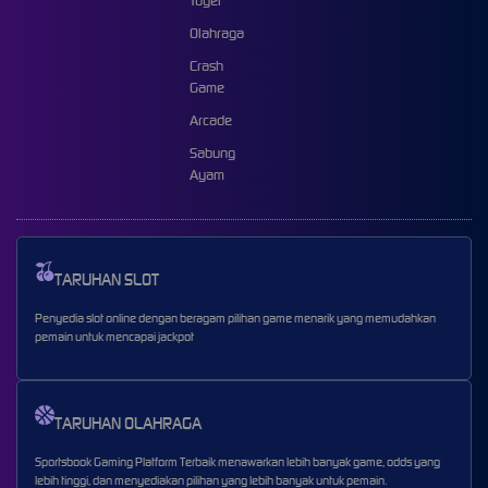
Togel
Olahraga
Crash
Game
Arcade
Sabung
Ayam
TARUHAN SLOT
Penyedia slot online dengan beragam pilihan game menarik yang memudahkan
pemain untuk mencapai jackpot
TARUHAN OLAHRAGA
Sportsbook Gaming Platform Terbaik menawarkan lebih banyak game, odds yang
lebih tinggi, dan menyediakan pilihan yang lebih banyak untuk pemain.