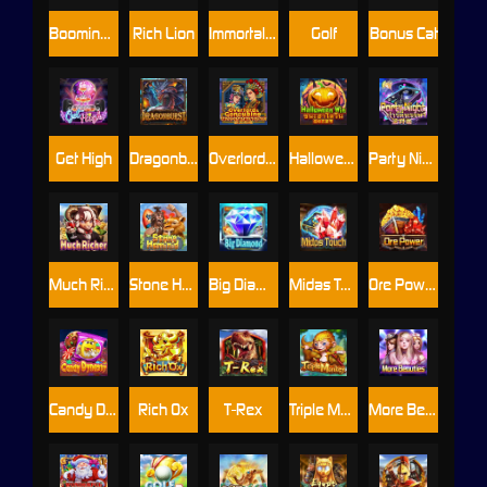
Booming Gems
Rich Lion
Immortal Heroes
Golf
Bonus Cat
Get High
Dragonburst
Overlord & Concubine
Halloween Win
Party Night
Much Richer
Stone Hominid
Big Diamond
Midas Touch
Ore Power
Candy Dynasty
Rich Ox
T-Rex
Triple Monkey
More Beauties