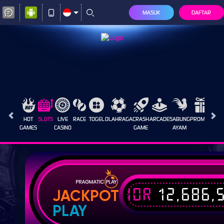
MASUK
DAFTAR
HOT
SLOTS
LIVE
RACE
TOGEL
OLAHRAGA
CRASH
ARCADE
SABUNG
PROMOSI
GAMES
CASINO
GAME
AYAM
IDR
12,686,
JACKPOT
PLAY