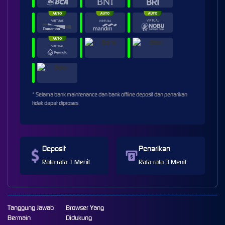
* Selama bank maintenance dan bank offline deposit dan penarikan
tidak dapat diproses
Deposit
Penarikan
Rata-rata 1 Menit
Rata-rata 3 Menit
Tanggung Jawab
Browser Yang
Bermain
Didukung