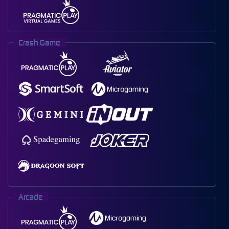
Crash Game
Arcade