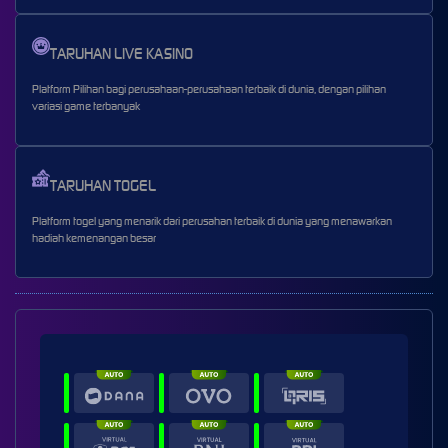
TARUHAN LIVE KASINO
Platform Pilihan bagi perusahaan-perusahaan terbaik di dunia, dengan pilihan
variasi game terbanyak
TARUHAN TOGEL
Platform togel yang menarik dari perusahan terbaik di dunia yang menawarkan
hadiah kemenangan besar