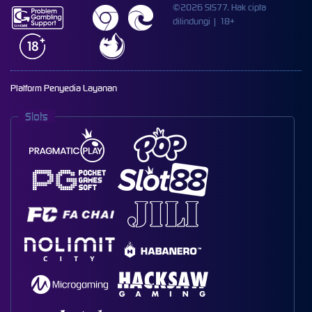
©2026 SIS77. Hak cipta
dilindungi | 18+
Platform Penyedia Layanan
Slots