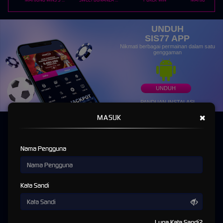
UNDUH
SIS77 APP
Nikmati berbagai permainan dalam satu
genggaman
UNDUH
PANDUAN INSTALASI
×
MASUK
SIS77 Toko Digital Platform Link Game Lengkap Berbasis
Teknologi Terpercaya
Nama Pengguna
SIS77: Adalah Platform
Kata Sandi
Portal Game Online Gacor
Top #1 Indonesia
Lupa Kata Sandi?