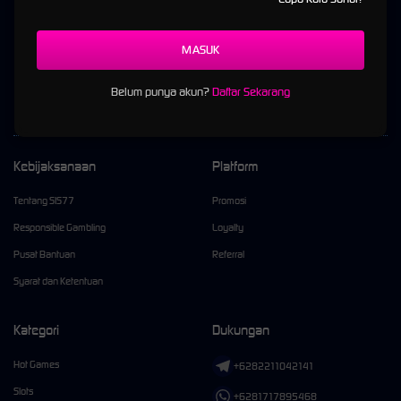
pada jaman yang modern ini sudah banyak sekali berkembang nya platform online gaming
gacor salah satu nya
SIS77
yang hadir menyediakan permainan slot yang lengkap di
berbagai provider, seperti pragmatic dan pg soft merupakan top nomor 1 provider yang
paling di gemari para slotter indonesia,
SIS77
juga menghadirkan kepercayaan deposit dan
penarikan tercepat saat ini sudah terverifkasi oleh licensi gaming online global.
Belum punya akun?
Daftar Sekarang
Kebijaksanaan
Platform
Tentang SIS77
Promosi
Responsible Gambling
Loyalty
Pusat Bantuan
Referral
Syarat dan Ketentuan
Kategori
Dukungan
Hot Games
+6282211042141
Slots
+6281717895468