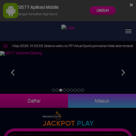
×
SIS77 Aplikasi Mobile
UNDUH
Jangan tampilkan lagi hari ini
ampai 30-Sep-2026 14.59.59. Selama waktu ini, PP Virtual Sports permainan tidak akan tersedi
Daftar
Masuk
JACKPOT
PLAY